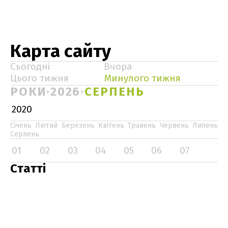
Карта сайту
Сьогодні
Вчора
Цього тижня
Минулого тижня
РОКИ
2026
СЕРПЕНЬ
2020
Січень
Лютий
Березень
Квітень
Травень
Червень
Липень
Серпень
01
02
03
04
05
06
07
Статті